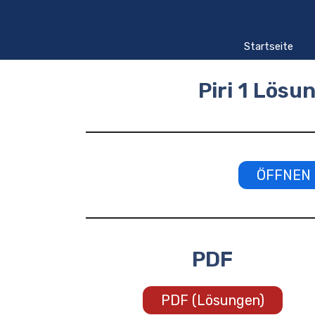
Zum
Inhalt
springen
Startseite
Piri 1 Lösu
ÖFFNEN L
PDF
PDF (Lösungen)