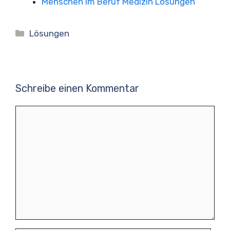
Menschen im Beruf Medizin Lösungen
Kategorien
Lösungen
Schreibe einen Kommentar
Kommentar