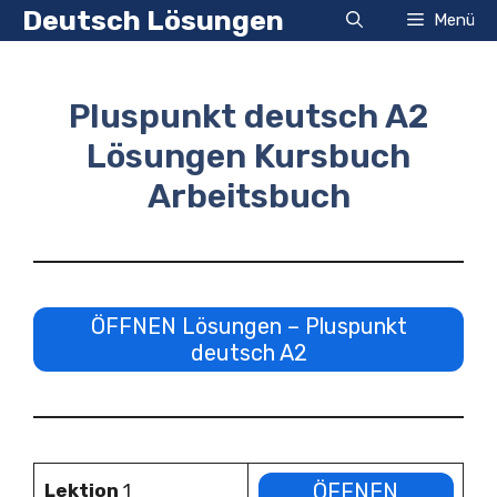
Zum
Deutsch Lösungen
Menü
Inhalt
springen
Pluspunkt deutsch A2
Lösungen Kursbuch
Arbeitsbuch
ÖFFNEN Lösungen – Pluspunkt
deutsch A2
ÖFFNEN
Lektion
1