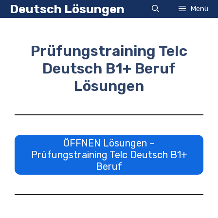
Zum
Deutsch Lösungen
Menü
Inhalt
springen
Prüfungstraining Telc
Deutsch B1+ Beruf
Lösungen
ÖFFNEN Lösungen –
Prüfungstraining Telc Deutsch B1+
Beruf